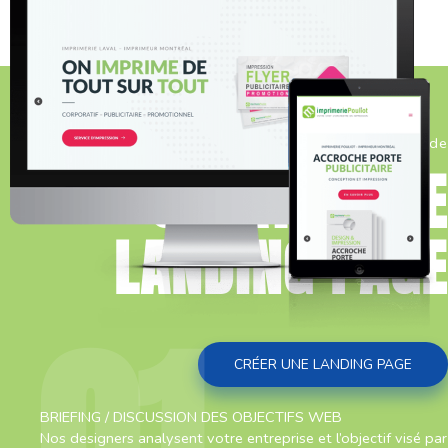
Le processus de
CRÉATION DE
LANDING PAGE
01
CRÉER UNE LANDING PAGE
BRIEFING / DISCUSSION DES OBJECTIFS WEB
Nos designers analysent votre entreprise et l’objectif visé par