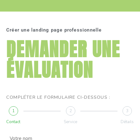
Créer une landing page professionnelle
DEMANDER UNE
ÉVALUATION
COMPLÉTER LE FORMULAIRE CI-DESSOUS :
1
2
3
Contact
Service
Détails
N