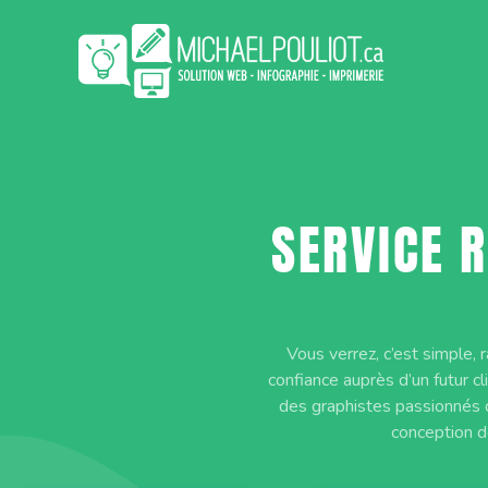
Aller
au
contenu
SERVICE 
Vous verrez, c’est simple, r
confiance auprès d’un futur cl
des graphistes passionnés q
conception d