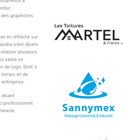
ncurrence a
enter.
à des graphistes
r et réfléchir sur
faudra créer divers
réaliser plusieurs
ui saura se
 de logo. Bref, il
le temps et de
 entreprise.
 disant
go professionnel
miracle.