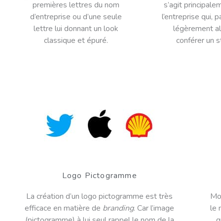
premières lettres du nom
s’agit principal
d’entreprise ou d’une seule
l’entreprise qui, p
lettre lui donnant un look
légèrement al
classique et épuré.
conférer un s
Logo Pictogramme
La création d’un logo pictogramme est très
Moi
efficace en matière de
branding
. Car l’image
le
(pictogramme) à lui seul rappel le nom de la
q