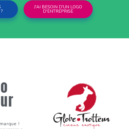
S
J'AI BESOIN D'UN LOGO
 ?
D'ENTREPRISE
go
our
 marque !