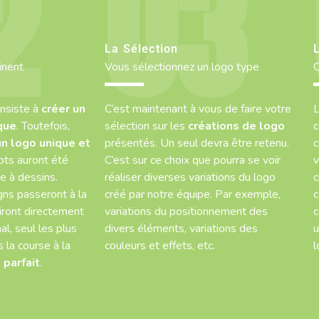
e
La Sélection
inent
Vous sélectionnez un logo type
O
nsiste à
créer un
C’est maintenant à vous de faire votre
L
que
. Toutefois,
sélection sur les
créations de logo
c
un logo unique et
présentés. Un seul devra être retenu.
c
pts auront été
C’est sur ce choix que pourra se voir
v
e à dessins.
réaliser diverses variations du logo
c
gns passeront à la
créé par notre équipe. Par exemple,
c
iront directement
variations du positionnement des
c
al, seul les plus
divers éléments, variations des
u
 la course à la
couleurs et effets, etc.
l
 parfait
.