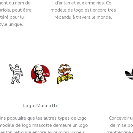
ement du nom de
d’antan et aux armoiries. Ce
arfois, peut être
modèle de logo est encore très
téré pour lui
répandu à travers le monde.
tyle unique.
Logo Mascotte
ns populaire que les autres types de logo,
Concevoir u
 modèle de logo mascotte demeure un logo
de mise pou
ue l’on retrouve encore aujourd’hui un peu
d’entreprise 