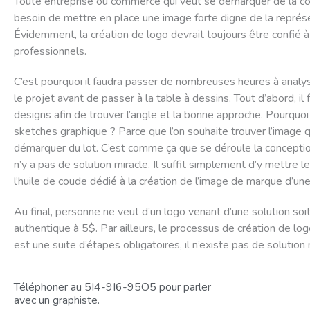
Toute entreprise ou commerce qui veut se démarquer de la co
besoin de mettre en place une image forte digne de la représ
Évidemment, la création de logo devrait toujours être confié 
professionnels.
C’est pourquoi il faudra passer de nombreuses heures à analyse
le projet avant de passer à la table à dessins. Tout d’abord, il 
designs afin de trouver l’angle et la bonne approche. Pourquoi 
sketches graphique ? Parce que l’on souhaite trouver l’image q
démarquer du lot. C’est comme ça que se déroule la conception
n’y a pas de solution miracle. Il suffit simplement d’y mettre 
l’huile de coude dédié à la création de l’image de marque d’une
Au final, personne ne veut d’un logo venant d’une solution soit
authentique à 5$. Par ailleurs, le processus de création de lo
est une suite d’étapes obligatoires, il n’existe pas de solution 
Téléphoner au 5I4-9I6-95O5 pour parler
avec un graphiste.