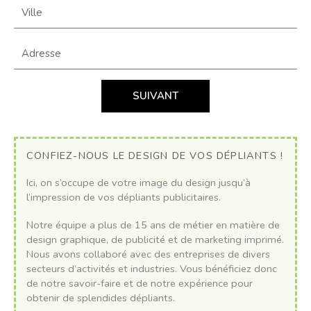
V
r
i
i
l
s
A
l
e
d
e
r
e
SUIVANT
s
s
e
CONFIEZ-NOUS LE DESIGN DE VOS DÉPLIANTS !
Ici, on s’occupe de votre image du design jusqu’à
l’impression de vos dépliants publicitaires.
Notre équipe a plus de 15 ans de métier en matière de
design graphique, de publicité et de marketing imprimé.
Nous avons collaboré avec des entreprises de divers
secteurs d’activités et industries. Vous bénéficiez donc
de notre savoir-faire et de notre expérience pour
obtenir de splendides dépliants.