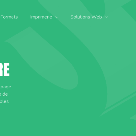
 Formats
Imprimerie
Solutions Web
RE
n page
e de
ibles