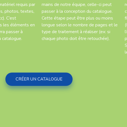
matériel requis par
mains de notre équipe, celle-ci peut
r
os, photos, textes,
passer à la conception du catalogue.
c
c). C’est
Cette étape peut être plus ou moins
f
s les éléments en
longue selon le nombre de pages et le
(
rra passer à
type de traitement à réaliser (ex: si
l
u catalogue.
chaque photo doit être retouchée).
p
S
l
CRÉER UN CATALOGUE