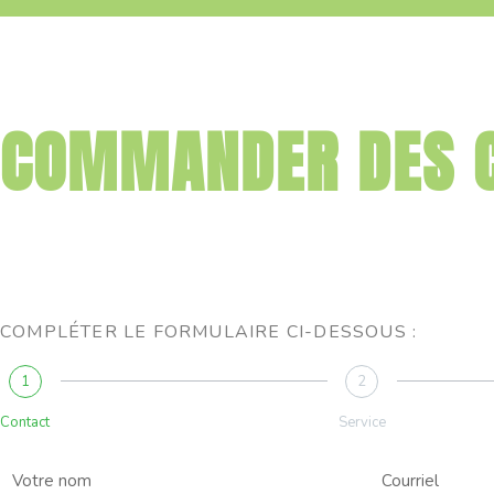
COMMANDER DES 
COMPLÉTER LE FORMULAIRE CI-DESSOUS :
1
2
Contact
Service
N
E