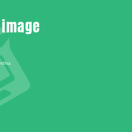
e image
d’hui.